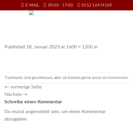
Skip
E-MAIL
09:00 - 17:00
0152 16974169
to
content
Published
18. Januar 2023
at
1600 × 1200
in
Trackbacks sind geschlossen, aber sie können gerne
poste ein kommentar
.
←
vorherige Seite
Nächste
→
Schreibe einen Kommentar
Du musst
angemeldet
sein, um einen Kommentar
abzugeben.