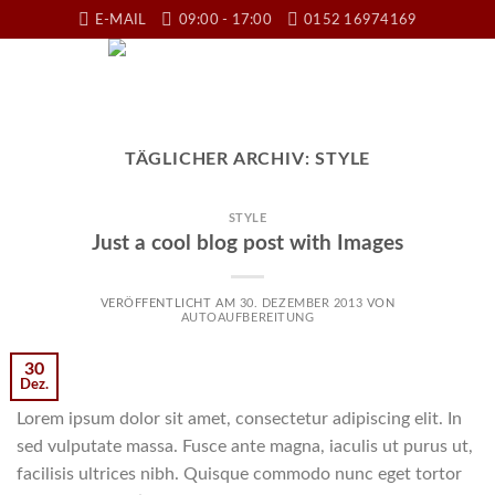
Skip
E-MAIL
09:00 - 17:00
0152 16974169
to
content
TÄGLICHER ARCHIV:
STYLE
STYLE
Just a cool blog post with Images
VERÖFFENTLICHT AM
30. DEZEMBER 2013
VON
AUTOAUFBEREITUNG
30
Dez.
Lorem ipsum dolor sit amet, consectetur adipiscing elit. In
sed vulputate massa. Fusce ante magna, iaculis ut purus ut,
facilisis ultrices nibh. Quisque commodo nunc eget tortor