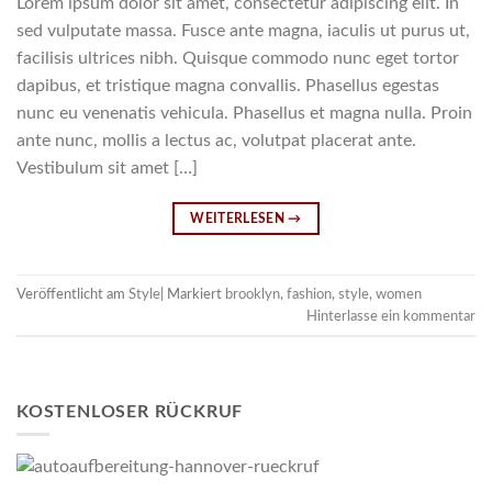
Lorem ipsum dolor sit amet, consectetur adipiscing elit. In
sed vulputate massa. Fusce ante magna, iaculis ut purus ut,
facilisis ultrices nibh. Quisque commodo nunc eget tortor
dapibus, et tristique magna convallis. Phasellus egestas
nunc eu venenatis vehicula. Phasellus et magna nulla. Proin
ante nunc, mollis a lectus ac, volutpat placerat ante.
Vestibulum sit amet […]
WEITERLESEN
→
Veröffentlicht am
Style
|
Markiert
brooklyn
,
fashion
,
style
,
women
Hinterlasse ein kommentar
KOSTENLOSER RÜCKRUF