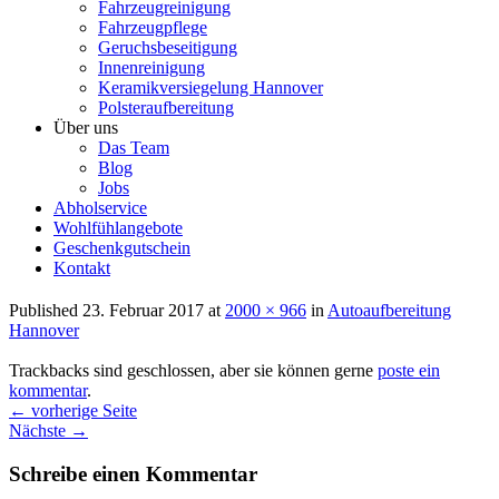
Fahrzeugreinigung
Fahrzeugpflege
Geruchsbeseitigung
Innenreinigung
Keramikversiegelung Hannover
Polsteraufbereitung
Über uns
Das Team
Blog
Jobs
Abholservice
Wohlfühlangebote
Geschenkgutschein
Kontakt
Published
23. Februar 2017
at
2000 × 966
in
Autoaufbereitung
Hannover
Trackbacks sind geschlossen, aber sie können gerne
poste ein
kommentar
.
←
vorherige Seite
Nächste
→
Schreibe einen Kommentar